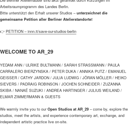
Die Berliner Atelierhäuser sind akut gefährdet durch Kürzungen im
Arbeitsraumprogramm des Landes Berlin.
Bitte unterstützt den Erhalt unserer Studios –
unterzeichnet die
gemeinsame Petition aller Berliner Atelierstandorte!
👉
PETITION – innn.it/save-our-studios-berlin
WELCOME TO AR_29
YEDAM ANN / ULRIKE BULTMANN / SARAH STRASSMANN / PAULA
CARRALERO BIERZYNSKA / PETER DUKA / ANNIKA PUTZ / EMANUEL
GEISSER / CATHY JARDON / JULIA LUDWIG / JÖRAN MÖLLER / HEIKO
SIEVERS / PADRAIG ROBINSON / JOCHEN SCHNEIDER / ZUZANNA
SKIBA / NANAÉ SUZUKI / ANDREA HARTINGER / JULIUS WEILAND /
ELMAR ZIMMERMANN & GUESTS
We warmly invite you to our
Open Studios at AR_29
– come by, explore the
studios, meet the artists, and experience contemporary art, exchange, and
independent artistic practice live on-site.