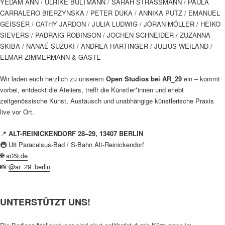
YEDAM ANN / ULRIKE BULTMANN / SARAH STRASSMANN / PAULA
CARRALERO BIERZYNSKA / PETER DUKA / ANNIKA PUTZ / EMANUEL
GEISSER / CATHY JARDON / JULIA LUDWIG / JÖRAN MÖLLER / HEIKO
SIEVERS / PADRAIG ROBINSON / JOCHEN SCHNEIDER / ZUZANNA
SKIBA / NANAÉ SUZUKI / ANDREA HARTINGER / JULIUS WEILAND /
ELMAR ZIMMERMANN & GÄSTE
Wir laden euch herzlich zu unserem
Open Studios bei AR_29
ein – kommt
vorbei, entdeckt die Ateliers, trefft die Künstler*innen und erlebt
zeitgenössische Kunst, Austausch und unabhängige künstlerische Praxis
live vor Ort.
📍
ALT-REINICKENDORF 28–29, 13407 BERLIN
🚇 U8 Paracelsus-Bad / S-Bahn Alt-Reinickendorf
🌐
ar29.de
📸
@ar_29_berlin
UNTERSTÜTZT UNS!